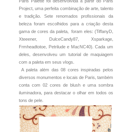
Paris Palette foi desenvolvida a partir do Paris
Project, uma perfeita combinação de arte, talento
e tradição. Sete renomados profissionais da
beleza foram escolhidos para a criação desta
gama de cores da paleta, foram eles:
(TiffanyD
,
Xteeener
,
DulceCandy87
,
Xsparkage
,
Frmheadtotoe
,
Petrilude
e
MacNC40
). Cada um
deles, desenvolveu um tutorial de maquiagem
com a paleta em seus vlogs.
A paleta além das 08 cores inspiradas pelos
diversos monumentos e locais de Paris, também
conta com 02 cores de blush e uma sombra
iluminadora, para destacar o olhar em todos os
tons de pele.