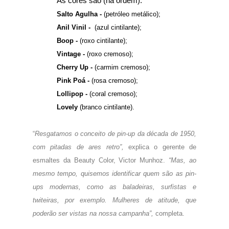
As cores são (na ordem):
S
alto Agulha -
(petróleo metálico);
Anil Vinil -
(azul cintilante);
Boop -
(roxo
cintilante);
Vintage -
(roxo cremoso);
Cherry Up -
(carmim cremoso)
;
Pink Poá -
(rosa cremoso)
;
Lollipop -
(
coral cremoso);
Lovely
(branco c
intilante).
“
Resgatamos o conceito de pin-up da década de
1950,
com pitadas de ares retro”,
explica o gerente de
esmaltes da Beauty Color, Victor Munhoz.
“Mas, ao
mesmo tempo, quisemos identificar quem são as pin-
ups modernas, como as baladeiras, surfistas e
twiteiras, por exemplo. Mulheres de atitude, que
poderão ser vistas na nossa campanha”,
completa.