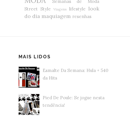
MODA
Semanas de Moda
look
Street Style
lifestyle
Viagens
do dia
maquiagem
resenhas
MAIS LIDOS
Esmalte Da Semana: Hula + 540
da Hits
Pied De Poule: Se jogue nesta
tendência!