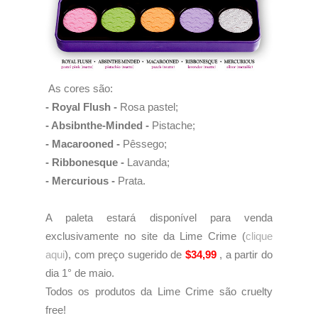
As cores são:
- Royal Flush -
Rosa pastel;
- Absibnthe-Minded -
Pistache;
- Macarooned -
Pêssego;
- Ribbonesque -
Lavanda;
- Mercurious -
Prata.
A paleta estará disponível para venda
exclusivamente no site da Lime Crime (
clique
aqui
), com preço sugerido de
$34,99
, a partir do
dia 1° de maio.
Todos os produtos da Lime Crime são cruelty
free!