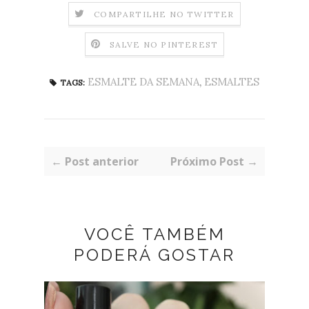
COMPARTILHE NO TWITTER
SALVE NO PINTEREST
ESMALTE DA SEMANA
,
ESMALTES
TAGS:
← Post anterior
Próximo Post →
VOCÊ TAMBÉM
PODERÁ GOSTAR