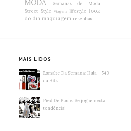
MODA
Semanas de Moda
look
Street Style
lifestyle
Viagens
do dia
maquiagem
resenhas
MAIS LIDOS
Esmalte Da Semana: Hula + 540
da Hits
Pied De Poule: Se jogue nesta
tendência!