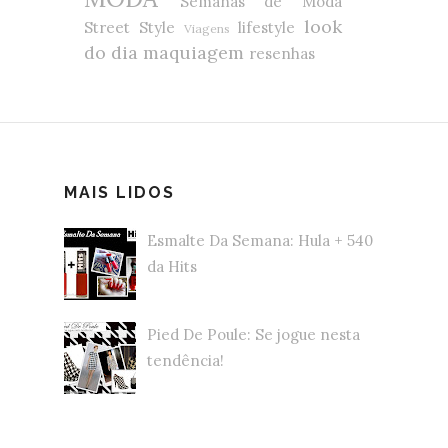
Semanas de Moda
look
Street Style
lifestyle
Viagens
do dia
maquiagem
resenhas
MAIS LIDOS
Esmalte Da Semana: Hula + 540
da Hits
Pied De Poule: Se jogue nesta
tendência!