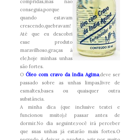
compridas,mas não
conseguia,porque
quando estavam
crescendo,quebravam!
Até que eu descobri
esse produto
maravilhoso,graças à
ele,hoje minhas unhas
são fortes.
O
Óleo com cravo da índia Agima
,deve ser
passado sobre as unhas limpas,livre de
esmaltes,bases ou quaisquer outra
substância.
A minha dica (que inclusive testei e
funcionou muito),é passar antes de
dormir.No dia seguinte,você irá perceber
que suas unhas já estarão mais fortes.O
segredo é deixar o produto agir por muito