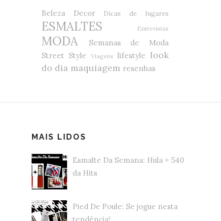
Beleza
Decor
Dicas de lugares
ESMALTES
Entrevistas
MODA
Semanas de Moda
look
Street Style
lifestyle
Viagens
do dia
maquiagem
resenhas
MAIS LIDOS
Esmalte Da Semana: Hula + 540
da Hits
Pied De Poule: Se jogue nesta
tendência!